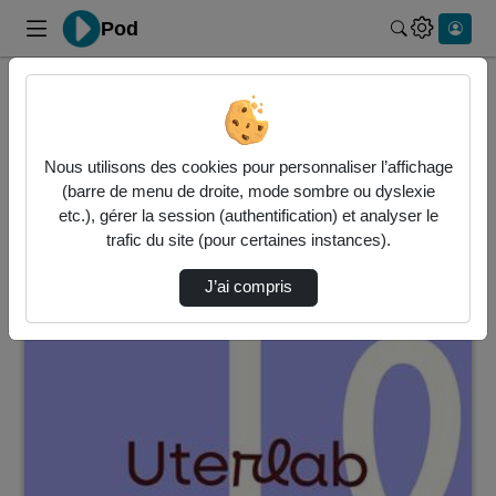
Pod
Rechercher 
Accueil
Vidéos
8 vidéos trouvées
Nous utilisons des cookies pour personnaliser l’affichage
(barre de menu de droite, mode sombre ou dyslexie
Audio
Vidéo
Statistiques de vues
etc.), gérer la session (authentification) et analyser le
trafic du site (pour certaines instances).
Direction de tri
↘
Tri
J’ai compris
00:08:52