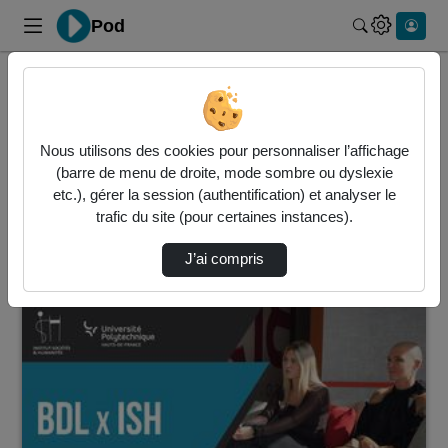
Pod
Rechercher 
Accueil
Vidéos
19 vidéos trouvées
Nous utilisons des cookies pour personnaliser l’affichage
(barre de menu de droite, mode sombre ou dyslexie
Audio
Vidéo
Statistiques de vues
etc.), gérer la session (authentification) et analyser le
trafic du site (pour certaines instances).
Direction de tri
↘
Tri
J’ai compris
00:03:21