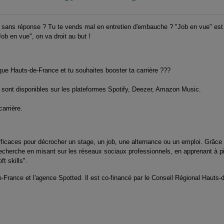
sans réponse ? Tu te vends mal en entretien d'embauche ? "Job en vue" est
ob en vue", on va droit au but !
ique Hauts-de-France et tu souhaites booster ta carrière ???
e" sont disponibles sur les plateformes Spotify, Deezer, Amazon Music.
arrière.
efficaces pour décrocher un stage, un job, une alternance ou un emploi. Grâce
herche en misant sur les réseaux sociaux professionnels, en apprenant à pit
ft skills".
de-France et l'agence Spotted. Il est co-financé par le Conseil Régional Haut