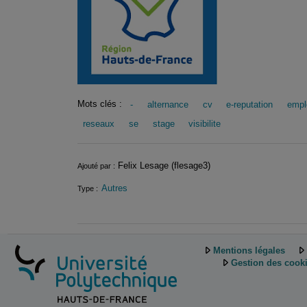
Mots clés :
-
alternance
cv
e-reputation
empl
reseaux
se
stage
visibilite
Informations
Felix Lesage (flesage3)
Ajouté par :
Autres
Type :
Mentions légales
Gestion des cook