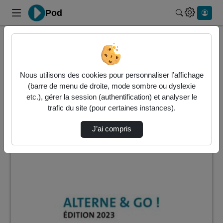
Pod
Rechercher 
Accueil
Vidéos
2 vidéos trouvées
Nous utilisons des cookies pour personnaliser l’affichage
(barre de menu de droite, mode sombre ou dyslexie
Audio
Vidéo
Statistiques de vues
etc.), gérer la session (authentification) et analyser le
trafic du site (pour certaines instances).
Direction de tri
↘
Tri
J’ai compris
00:05:04