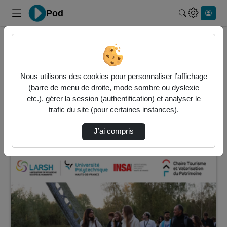
Pod
Rechercher 
Accueil
Vidéos
18 vidéos trouvées
Nous utilisons des cookies pour personnaliser l’affichage
(barre de menu de droite, mode sombre ou dyslexie
Audio
Vidéo
Statistiques de vues
etc.), gérer la session (authentification) et analyser le
trafic du site (pour certaines instances).
Direction de tri
↘
Tri
J’ai compris
00:20:23