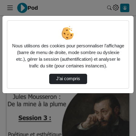
Pod
Rechercher 
Accueil
Vidéos
3 vidéos trouvées
Nous utilisons des cookies pour personnaliser l’affichage
(barre de menu de droite, mode sombre ou dyslexie
Audio
Vidéo
Statistiques de vues
etc.), gérer la session (authentification) et analyser le
trafic du site (pour certaines instances).
Direction de tri
↘
Tri
J’ai compris
01:31:29