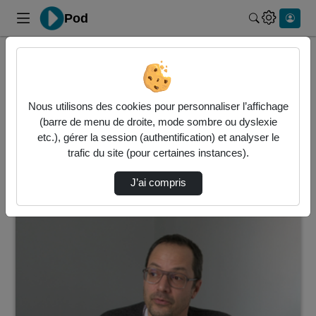
Pod
Rechercher 
Accueil
Vidéos
1 vidéo trouvée
Nous utilisons des cookies pour personnaliser l’affichage
(barre de menu de droite, mode sombre ou dyslexie
Audio
Vidéo
Statistiques de vues
etc.), gérer la session (authentification) et analyser le
trafic du site (pour certaines instances).
Direction de tri
↘
Tri
J’ai compris
00:05:50