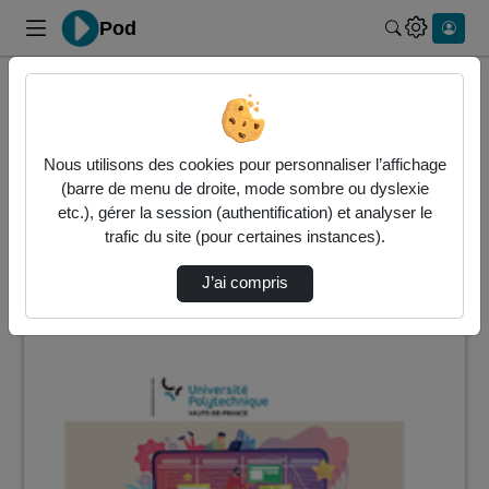
Pod
Rechercher 
Accueil
Vidéos
29 vidéos trouvées
Nous utilisons des cookies pour personnaliser l’affichage
(barre de menu de droite, mode sombre ou dyslexie
Audio
Vidéo
Statistiques de vues
etc.), gérer la session (authentification) et analyser le
trafic du site (pour certaines instances).
Direction de tri
↘
Tri
J’ai compris
00:00:00