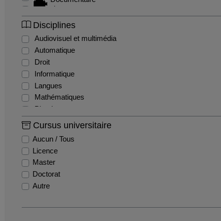
Exercice
Interview
Disciplines
Sitcom / fiction
Audiovisuel et multimédia
Tutoriel
Automatique
Droit
Informatique
Langues
Mathématiques
Physique
Physique - Electrocinétique
Cursus universitaire
PIX
Aucun / Tous
Sciences humaines et sociales
Licence
Sport, santé
Master
Transports
Doctorat
Autre