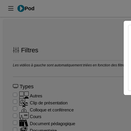
Pod
Filtres
Les vidéos à gauche sont automatiquement triées en fonction des filtres séle
Types
Autres
Clip de présentation
Colloque et conférence
Cours
Document pédagogique
Documentaire