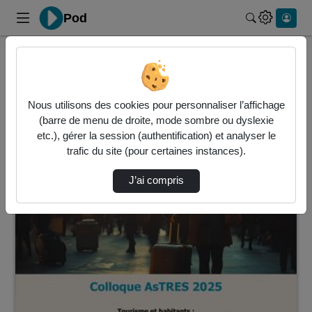
Pod
Rechercher 
Accueil
Vidéos
6 vidéos trouvées
Nous utilisons des cookies pour personnaliser l’affichage
(barre de menu de droite, mode sombre ou dyslexie
Audio
Vidéo
Statistiques de vues
etc.), gérer la session (authentification) et analyser le
trafic du site (pour certaines instances).
Direction de tri
↘
Tri
J’ai compris
00:03:28