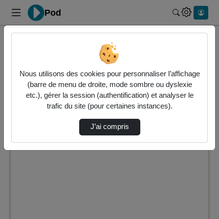
Pod
Rechercher 
Accueil
Vidéos
4 vidéos trouvées
Nous utilisons des cookies pour personnaliser l’affichage
(barre de menu de droite, mode sombre ou dyslexie
Audio
Vidéo
Statistiques de vues
etc.), gérer la session (authentification) et analyser le
trafic du site (pour certaines instances).
Direction de tri
↘
Tri
J’ai compris
00:03:02