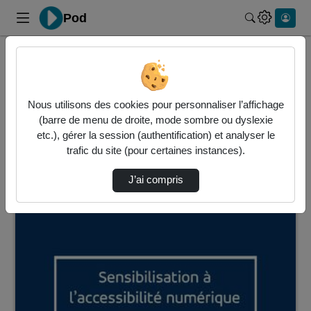
Pod
Rechercher 
Accueil
Vidéos
2 vidéos trouvées
Nous utilisons des cookies pour personnaliser l’affichage
(barre de menu de droite, mode sombre ou dyslexie
Audio
Vidéo
Statistiques de vues
etc.), gérer la session (authentification) et analyser le
trafic du site (pour certaines instances).
Direction de tri
↘
Tri
J’ai compris
00:18:03