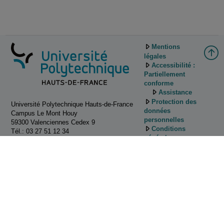
Mentions
légales
Accessibilité :
Partiellement
conforme
Assistance
Protection des
Université Polytechnique Hauts-de-France
données
Campus Le Mont Houy
personnelles
59300 Valenciennes Cedex 9
Conditions
Tél.: 03 27 51 12 34
générales
d'utilisation
Gestion des
cookies
Tutoriels
d'utilisation de
Pod
Contactez
nous!
ESUP-Portail