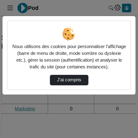
Pod
Rechercher 
Statistiques de visualisation de la vidéo
Marketing
Nous utilisons des cookies pour personnaliser l’affichage
(barre de menu de droite, mode sombre ou dyslexie
etc.), gérer la session (authentification) et analyser le
Modifier la période de
trafic du site (pour certaines instances).
visualisation
J’ai compris
Titre
Vue de la journée
Vue du mois
Marketing
0
0