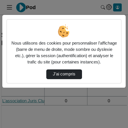
Pod
Rechercher 
Statistiques de visualisation de la vidéo
L'association juris club
Nous utilisons des cookies pour personnaliser l’affichage
(barre de menu de droite, mode sombre ou dyslexie
etc.), gérer la session (authentification) et analyser le
Modifier la période de
trafic du site (pour certaines instances).
visualisation
J’ai compris
Titre
Vue de la journée
Vue du mois
L'association Juris Club
0
0