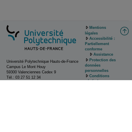
Mentions
légales
Accessibilité :
Partiellement
conforme
Assistance
Protection des
Université Polytechnique Hauts-de-France
données
Campus Le Mont Houy
personnelles
59300 Valenciennes Cedex 9
Conditions
Tél.: 03 27 51 12 34
générales
d'utilisation
Gestion des
cookies
Tutoriels
d'utilisation de
Pod
Contactez
nous!
ESUP-Portail