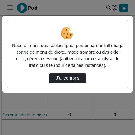
Pod
Rechercher 
Statistiques de visualisation de la vidéo
Cérémonie de remise des diplômes - b.u.t.
Nous utilisons des cookies pour personnaliser l’affichage
promo 2024
(barre de menu de droite, mode sombre ou dyslexie
etc.), gérer la session (authentification) et analyser le
trafic du site (pour certaines instances).
Modifier la période de
visualisation
J’ai compris
Titre
Vue de la journée
Vue du mois
Cérémonie de remise des diplômes - B.U.T. Promo 2024
0
0