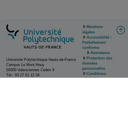
Mentions
légales
Accessibilité :
Partiellement
conforme
Assistance
Protection des
Université Polytechnique Hauts-de-France
données
Campus Le Mont Houy
personnelles
59300 Valenciennes Cedex 9
Conditions
Tél.: 03 27 51 12 34
générales
d'utilisation
Gestion des
cookies
Tutoriels
d'utilisation de
Pod
Contactez
nous!
ESUP-Portail