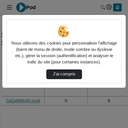
Pod
Rechercher 
Statistiques de visualisation de la vidéo
Sadémmar.mp4
Nous utilisons des cookies pour personnaliser l’affichage
(barre de menu de droite, mode sombre ou dyslexie
etc.), gérer la session (authentification) et analyser le
Modifier la période de
trafic du site (pour certaines instances).
visualisation
J’ai compris
Titre
Vue de la journée
Vue du mois
SADéMMAR.mp4
0
0