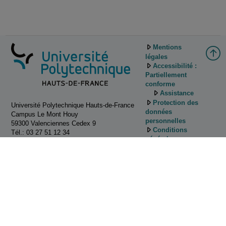
Mentions
légales
Accessibilité :
Partiellement
conforme
Assistance
Protection des
Université Polytechnique Hauts-de-France
données
Campus Le Mont Houy
personnelles
59300 Valenciennes Cedex 9
Conditions
Tél.: 03 27 51 12 34
générales
d'utilisation
Gestion des
cookies
Tutoriels
d'utilisation de
Pod
Contactez
nous!
ESUP-Portail