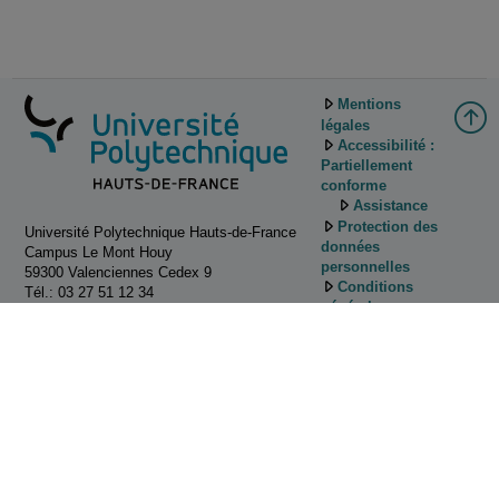
Mentions
légales
Accessibilité :
Partiellement
conforme
Assistance
Protection des
Université Polytechnique Hauts-de-France
données
Campus Le Mont Houy
personnelles
59300 Valenciennes Cedex 9
Conditions
Tél.: 03 27 51 12 34
générales
d'utilisation
Gestion des
cookies
Tutoriels
d'utilisation de
Pod
Contactez
nous!
ESUP-Portail