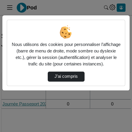
Pod
Rechercher 
Statistiques de visualisation de la vidéo
Journée passeport 2024
Nous utilisons des cookies pour personnaliser l’affichage
(barre de menu de droite, mode sombre ou dyslexie
etc.), gérer la session (authentification) et analyser le
Modifier la période de
trafic du site (pour certaines instances).
visualisation
J’ai compris
Titre
Vue de la journée
Vue du mois
Journée Passeport 2024
0
0