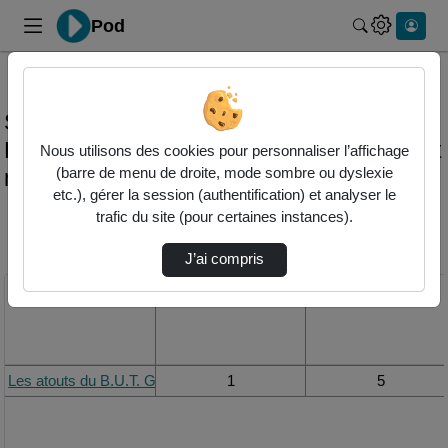
Pod
Rechercher 
Statistiques de visualisation de la vidéo
Les atouts du b.u.t. gim | génie industriel et
Nous utilisons des cookies pour personnaliser l’affichage
maintenance
(barre de menu de droite, mode sombre ou dyslexie
etc.), gérer la session (authentification) et analyser le
trafic du site (pour certaines instances).
Modifier la période de
visualisation
J’ai compris
Titre
Vue de la journée
Vue du mois
Les atouts du B.U.T. GIM | Génie Industriel et Maintenance
1
5