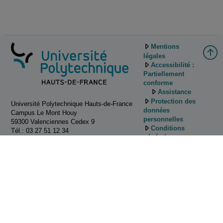
Mentions
légales
Accessibilité :
Partiellement
conforme
Assistance
Protection des
Université Polytechnique Hauts-de-France
données
Campus Le Mont Houy
personnelles
59300 Valenciennes Cedex 9
Conditions
Tél.: 03 27 51 12 34
générales
d'utilisation
Gestion des
cookies
Tutoriels
d'utilisation de
Pod
Contactez
nous!
ESUP-Portail