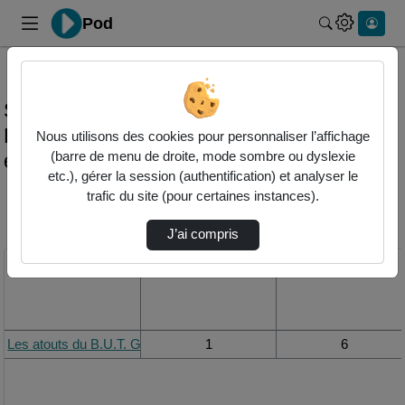
Pod
Rechercher 
Statistiques de visualisation de la vidéo
Les atouts du b.u.t. geii | génie electrique
Nous utilisons des cookies pour personnaliser l’affichage
et informatique industrielle
(barre de menu de droite, mode sombre ou dyslexie
etc.), gérer la session (authentification) et analyser le
trafic du site (pour certaines instances).
Modifier la période de
visualisation
J’ai compris
Titre
Vue de la journée
Vue du mois
Les atouts du B.U.T. GEII | Génie Electrique et Informatique Industri
1
6