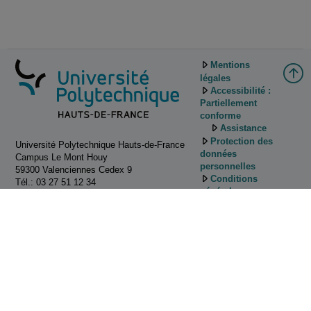
Mentions
légales
Accessibilité :
Partiellement
conforme
Assistance
Protection des
Université Polytechnique Hauts-de-France
données
Campus Le Mont Houy
personnelles
59300 Valenciennes Cedex 9
Conditions
Tél.: 03 27 51 12 34
générales
d'utilisation
Gestion des
cookies
Tutoriels
d'utilisation de
Pod
Contactez
nous!
ESUP-Portail