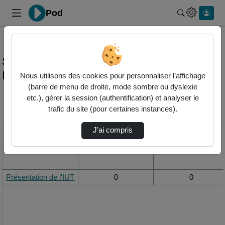
Pod
Rechercher 
Statistiques de visualisation de la vidéo
Présentation de l'iut
Nous utilisons des cookies pour personnaliser l’affichage
(barre de menu de droite, mode sombre ou dyslexie
etc.), gérer la session (authentification) et analyser le
Modifier la période de
trafic du site (pour certaines instances).
visualisation
J’ai compris
Titre
Vue de la journée
Vue du mois
Présentation de l'IUT
0
0