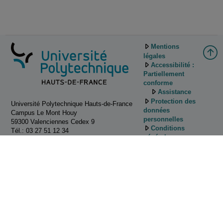
Mentions
légales
Accessibilité :
Partiellement
conforme
Assistance
Protection des
Université Polytechnique Hauts-de-France
données
Campus Le Mont Houy
personnelles
59300 Valenciennes Cedex 9
Conditions
Tél.: 03 27 51 12 34
générales
d'utilisation
Gestion des
cookies
Tutoriels
d'utilisation de
Pod
Contactez
nous!
ESUP-Portail