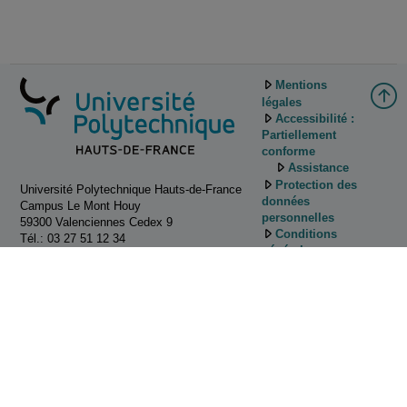
Mentions
légales
Accessibilité :
Partiellement
conforme
Assistance
Protection des
Université Polytechnique Hauts-de-France
données
Campus Le Mont Houy
personnelles
59300 Valenciennes Cedex 9
Conditions
Tél.: 03 27 51 12 34
générales
d'utilisation
Gestion des
cookies
Tutoriels
d'utilisation de
Pod
Contactez
nous!
ESUP-Portail