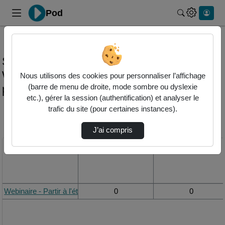
Pod
Rechercher 
Statistiques de visualisation de la vidéo
Webinaire - partir à l'étranger grâce au
Nous utilisons des cookies pour personnaliser l’affichage
programme vacances-travail
(barre de menu de droite, mode sombre ou dyslexie
etc.), gérer la session (authentification) et analyser le
trafic du site (pour certaines instances).
Modifier la période de
visualisation
J’ai compris
Titre
Vue de la journée
Vue du mois
Webinaire - Partir à l'étranger grâce au Programme Vacances-Trava
0
0