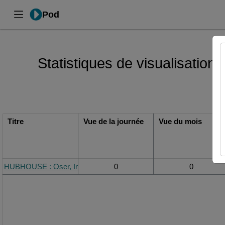
Pod
Statistiques de visualisation
Titre
Vue de la journée
Vue du mois
HUBHOUSE : Oser, Imaginer, Entreprendre à l'Université
0
0