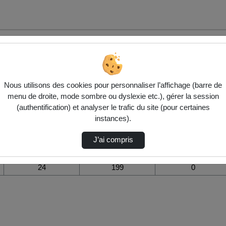
 de la vidéo Hubhouse : oser, imagine
Nous utilisons des cookies pour personnaliser l’affichage (barre de
Modifier la période de
menu de droite, mode sombre ou dyslexie etc.), gérer la session
visualisation
(authentification) et analyser le trafic du site (pour certaines
instances).
Vue de l’année
Vue totale depuis
Ajouts dans une
création
liste de lecture
durant la journée
J’ai compris
24
199
0