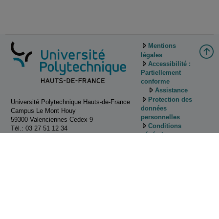
Mentions
légales
Accessibilité :
Partiellement
conforme
Assistance
Protection des
Université Polytechnique Hauts-de-France
données
Campus Le Mont Houy
personnelles
59300 Valenciennes Cedex 9
Conditions
Tél.: 03 27 51 12 34
générales
d'utilisation
Gestion des
cookies
Tutoriels
d'utilisation de
Pod
Contactez
nous!
ESUP-Portail