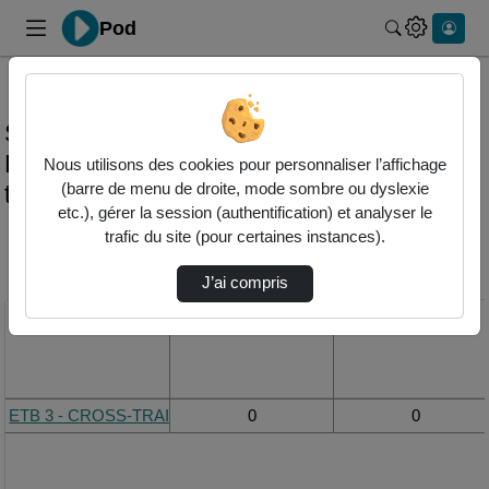
Pod
Rechercher 
Statistiques de visualisation de la vidéo
Etb 3 - cross-training - niv. bronze - enfile
Nous utilisons des cookies pour personnaliser l’affichage
tes baskets
(barre de menu de droite, mode sombre ou dyslexie
etc.), gérer la session (authentification) et analyser le
trafic du site (pour certaines instances).
Modifier la période de
visualisation
J’ai compris
Titre
Vue de la journée
Vue du mois
ETB 3 - CROSS-TRAINING - Niv. Bronze - Enfile tes baskets
0
0