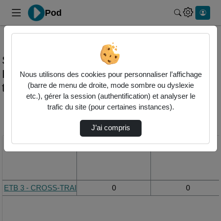
Pod
Rechercher 
Statistiques de visualisation de la vidéo
Etb 3 - cross-training - niv. bronze - enfile
Nous utilisons des cookies pour personnaliser l’affichage
tes baskets
(barre de menu de droite, mode sombre ou dyslexie
etc.), gérer la session (authentification) et analyser le
trafic du site (pour certaines instances).
Modifier la période de
visualisation
J’ai compris
Titre
Vue de la journée
Vue du mois
ETB 3 - CROSS-TRAINING - Niv. Bronze - Enfile tes baskets
0
0