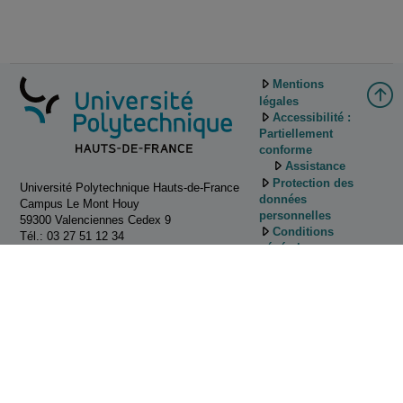
Mentions
légales
Accessibilité :
Partiellement
conforme
Assistance
Protection des
Université Polytechnique Hauts-de-France
données
Campus Le Mont Houy
personnelles
59300 Valenciennes Cedex 9
Conditions
Tél.: 03 27 51 12 34
générales
d'utilisation
Gestion des
cookies
Tutoriels
d'utilisation de
Pod
Contactez
nous!
ESUP-Portail