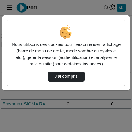
Pod
Rechercher 
Statistiques de visualisation de la vidéo
Erasmus+ sigma rail teaser
Nous utilisons des cookies pour personnaliser l’affichage
(barre de menu de droite, mode sombre ou dyslexie
etc.), gérer la session (authentification) et analyser le
Modifier la période de
trafic du site (pour certaines instances).
visualisation
J’ai compris
Titre
Vue de la journée
Vue du mois
Erasmus+ SIGMA RAIL Teaser
0
0