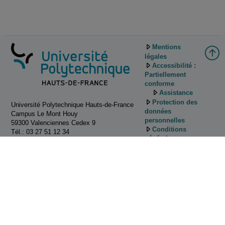
Mentions
légales
Accessibilité :
Partiellement
conforme
Assistance
Protection des
Université Polytechnique Hauts-de-France
données
Campus Le Mont Houy
personnelles
59300 Valenciennes Cedex 9
Conditions
Tél.: 03 27 51 12 34
générales
d'utilisation
Gestion des
cookies
Tutoriels
d'utilisation de
Pod
Contactez
nous!
ESUP-Portail