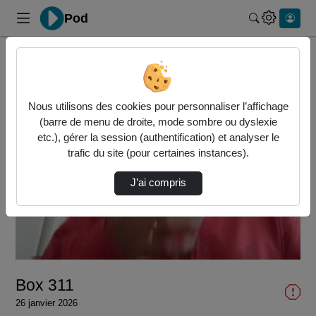
Pod
Rechercher 
Accueil
Vidéos
Box 311
Nous utilisons des cookies pour personnaliser l’affichage
(barre de menu de droite, mode sombre ou dyslexie
etc.), gérer la session (authentification) et analyser le
trafic du site (pour certaines instances).
J’ai compris
Lire
la
vidéo
Box 311
26 janvier 2026