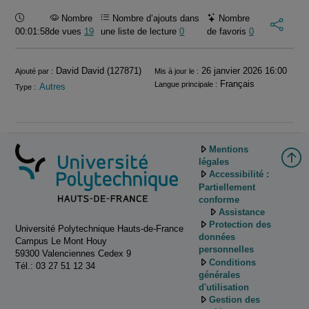
Durée :
Nombre
Nombre d’ajouts dans
Nombre
00:01:58
de vues
19
une liste de lecture
0
de favoris
0
Informations
David David (127871)
26 janvier 2026 16:00
Ajouté par :
Mis à jour le :
Français
Langue principale :
Autres
Type :
Mentions
légales
Accessibilité :
Partiellement
conforme
Assistance
Protection des
Université Polytechnique Hauts-de-France
données
Campus Le Mont Houy
personnelles
59300 Valenciennes Cedex 9
Conditions
Tél.: 03 27 51 12 34
générales
d'utilisation
Gestion des