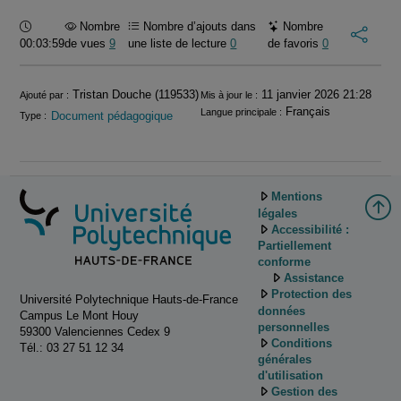
Durée :
Nombre
Nombre d’ajouts dans
Nombre
00:03:59
de vues
9
une liste de lecture
0
de favoris
0
Informations
Tristan Douche (119533)
11 janvier 2026 21:28
Ajouté par :
Mis à jour le :
Français
Langue principale :
Document pédagogique
Type :
Mentions
légales
Accessibilité :
Partiellement
conforme
Assistance
Protection des
Université Polytechnique Hauts-de-France
données
Campus Le Mont Houy
personnelles
59300 Valenciennes Cedex 9
Conditions
Tél.: 03 27 51 12 34
générales
d'utilisation
Gestion des