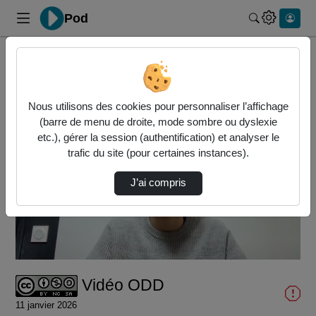
Pod
Rechercher 
Accueil
Vidéos
Vidéo ODD
Nous utilisons des cookies pour personnaliser l’affichage
(barre de menu de droite, mode sombre ou dyslexie
etc.), gérer la session (authentification) et analyser le
trafic du site (pour certaines instances).
J’ai compris
Lire
la
vidéo
Vidéo ODD
11 janvier 2026