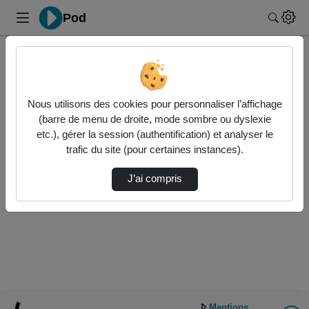
Pod
Recher
Accueil
Authentification
Nous utilisons des cookies pour personnaliser l’affichage
(barre de menu de droite, mode sombre ou dyslexie
etc.), gérer la session (authentification) et analyser le
Authentification CAS Université Polytechnique Hauts-de-
trafic du site (pour certaines instances).
France
J’ai compris
Mentions