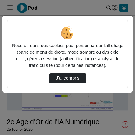
Pod
Rechercher 
Accueil
Vidéos
2e Age d'Or de l'IA Numérique
Nous utilisons des cookies pour personnaliser l’affichage
(barre de menu de droite, mode sombre ou dyslexie
etc.), gérer la session (authentification) et analyser le
trafic du site (pour certaines instances).
J’ai compris
Lire
la
vidéo
2e Age d'Or de l'IA Numérique
25 février 2025