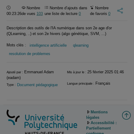
Durée :
Nombre
Nombre d’ajouts dans
Nombre
00:23:26
de vues
103
une liste de lecture
0
de favoris
0
Description des outils de l'IA numérique dans son 2e age d'or
(QLearning, ..) et son 2e hivers (algo génétique, SVM, ...)
Mots clés :
intelligence artificielle
qlearning
resolution de problemes
Informations
Emmanuel Adam
25 février 2025 01:46
Ajouté par :
Mis à jour le :
(eadam)
Français
Langue principale :
Document pédagogique
Type :
Mentions
légales
Accessibilité :
Partiellement
conforme