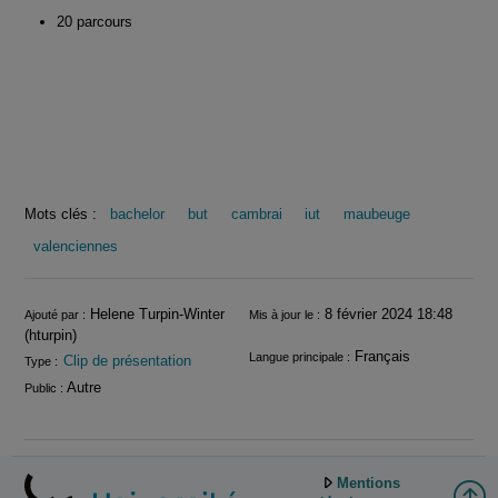
20 parcours
Mots clés :
bachelor
but
cambrai
iut
maubeuge
valenciennes
Informations
Helene Turpin-Winter
8 février 2024 18:48
Ajouté par :
Mis à jour le :
(hturpin)
Français
Langue principale :
Clip de présentation
Type :
Autre
Public :
Mentions