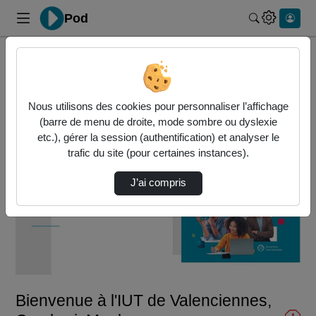
Pod
Rechercher 
Accueil
Vidéos
Bienvenue à l'IUT de Valenciennes, Cambrai, …
Nous utilisons des cookies pour personnaliser l’affichage
(barre de menu de droite, mode sombre ou dyslexie
etc.), gérer la session (authentification) et analyser le
trafic du site (pour certaines instances).
J’ai compris
Lire
la
vidéo
Bienvenue à l'IUT de Valenciennes,