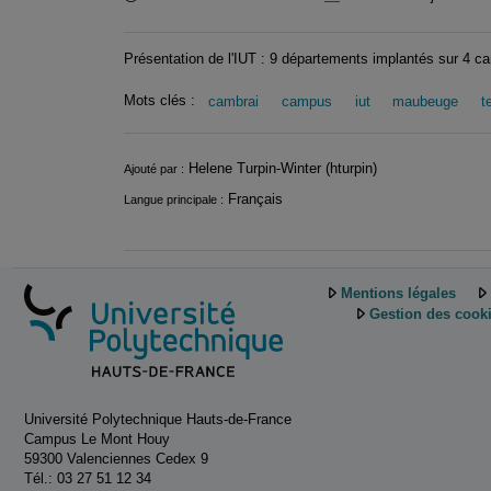
Présentation de l'IUT : 9 départements implantés sur 4
Mots clés :
cambrai
campus
iut
maubeuge
t
Informations
Helene Turpin-Winter (hturpin)
Ajouté par :
Français
Langue principale :
Mentions légales
Gestion des cook
Université Polytechnique Hauts-de-France
Campus Le Mont Houy
59300 Valenciennes Cedex 9
Tél.: 03 27 51 12 34