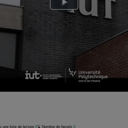
Lire
la
vidéo
 une liste de lecture
0
Nombre de favoris
0