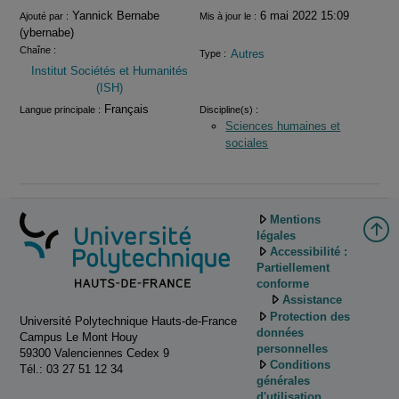
Informations
Yannick Bernabe
6 mai 2022 15:09
Ajouté par :
Mis à jour le :
(ybernabe)
Chaîne :
Autres
Type :
Institut Sociétés et Humanités
(ISH)
Français
Langue principale :
Discipline(s) :
Sciences humaines et
sociales
Mentions
légales
Accessibilité :
Partiellement
conforme
Assistance
Protection des
Université Polytechnique Hauts-de-France
données
Campus Le Mont Houy
personnelles
59300 Valenciennes Cedex 9
Conditions
Tél.: 03 27 51 12 34
générales
d'utilisation