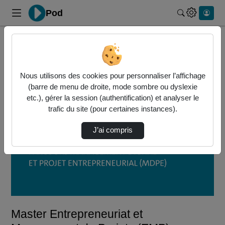
Pod
Rechercher 
Accueil
Vidéos
Master Entrepreneuriat et Management de Proj…
Nous utilisons des cookies pour personnaliser l’affichage
(barre de menu de droite, mode sombre ou dyslexie
etc.), gérer la session (authentification) et analyser le
trafic du site (pour certaines instances).
J’ai compris
Lire
la
vidéo
Master Entrepreneuriat et