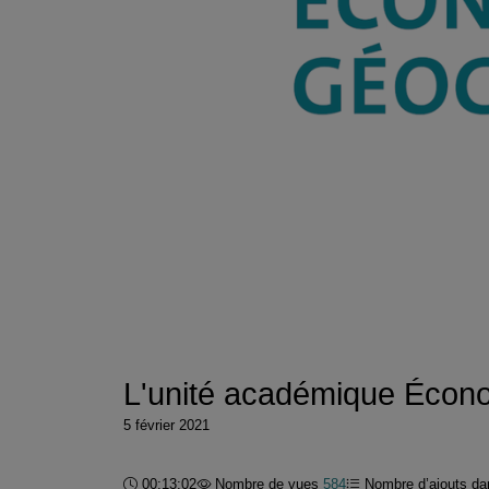
L'unité académique Écono
5 février 2021
Durée :
00:13:02
Nombre de vues
584
Nombre d’ajouts dan