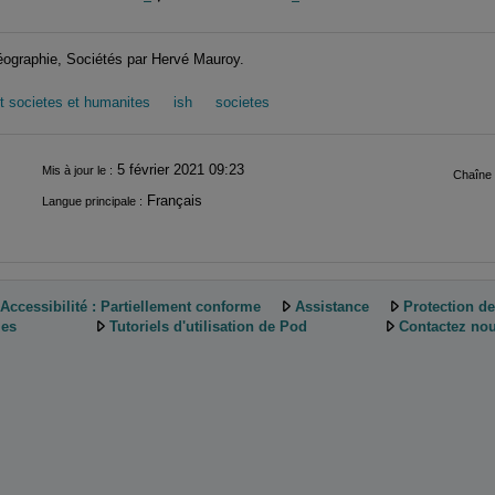
éographie, Sociétés par Hervé Mauroy.
ut societes et humanites
ish
societes
5 février 2021 09:23
Mis à jour le :
Chaîne 
Français
Langue principale :
Accessibilité : Partiellement conforme
Assistance
Protection d
ies
Tutoriels d'utilisation de Pod
Contactez nou