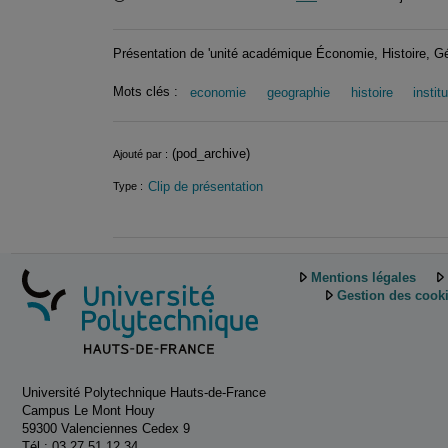
Présentation de 'unité académique Économie, Histoire, G
Mots clés :
economie
geographie
histoire
instit
Informations
(pod_archive)
Ajouté par :
Clip de présentation
Type :
Mentions légales
Gestion des cook
Université Polytechnique Hauts-de-France
Campus Le Mont Houy
59300 Valenciennes Cedex 9
Tél.: 03 27 51 12 34