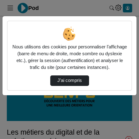
Pod
Rechercher 
Accueil
Vidéos
Les métiers du digital et de la création num…
Nous utilisons des cookies pour personnaliser l’affichage
(barre de menu de droite, mode sombre ou dyslexie
etc.), gérer la session (authentification) et analyser le
trafic du site (pour certaines instances).
J’ai compris
Lire
la
vidéo
Les métiers du digital et de la