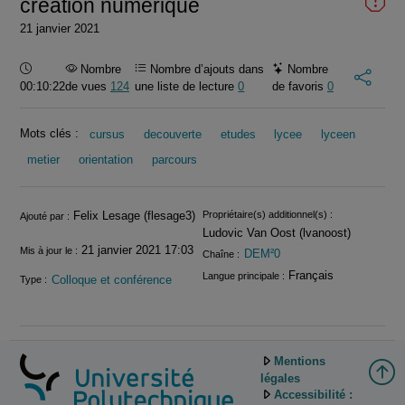
création numérique
21 janvier 2021
Durée :
Nombre
Nombre d’ajouts dans
Nombre
00:10:22
de vues
124
une liste de lecture
0
de favoris
0
Mots clés :
cursus
decouverte
etudes
lycee
lyceen
metier
orientation
parcours
Informations
Felix Lesage (flesage3)
Propriétaire(s) additionnel(s) :
Ajouté par :
Ludovic Van Oost (lvanoost)
21 janvier 2021 17:03
Mis à jour le :
DEM²0
Chaîne :
Français
Langue principale :
Colloque et conférence
Type :
Mentions
légales
Accessibilité :