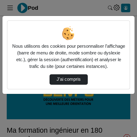
Pod
Rechercher 
Accueil
Vidéos
Ma formation ingénieur en 180 secondes
Nous utilisons des cookies pour personnaliser l’affichage
(barre de menu de droite, mode sombre ou dyslexie
etc.), gérer la session (authentification) et analyser le
trafic du site (pour certaines instances).
J’ai compris
Lire
la
vidéo
Ma formation ingénieur en 180