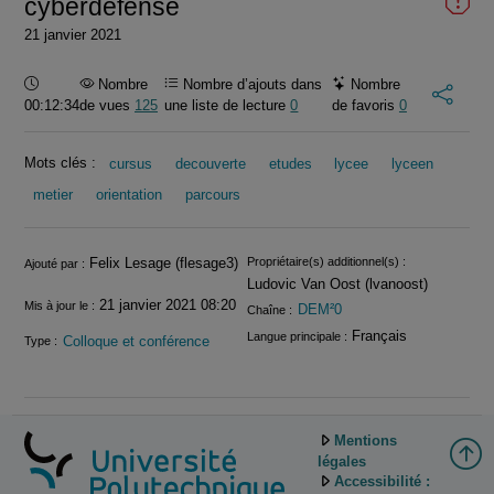
cyberdéfense
21 janvier 2021
Durée :
Nombre
Nombre d’ajouts dans
Nombre
00:12:34
de vues
125
une liste de lecture
0
de favoris
0
Mots clés :
cursus
decouverte
etudes
lycee
lyceen
metier
orientation
parcours
Informations
Felix Lesage (flesage3)
Propriétaire(s) additionnel(s) :
Ajouté par :
Ludovic Van Oost (lvanoost)
21 janvier 2021 08:20
Mis à jour le :
DEM²0
Chaîne :
Français
Langue principale :
Colloque et conférence
Type :
Mentions
légales
Accessibilité :