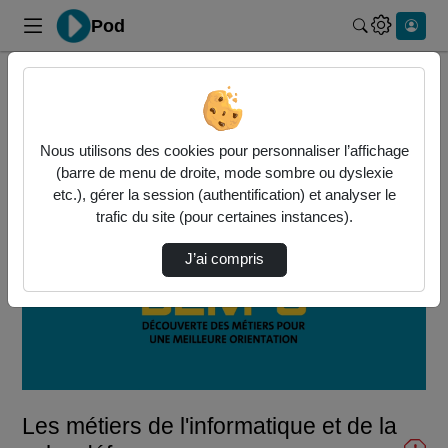
Pod
Rechercher 
Accueil
Vidéos
Les métiers de l'informatique et de la cyber…
Nous utilisons des cookies pour personnaliser l’affichage
(barre de menu de droite, mode sombre ou dyslexie
etc.), gérer la session (authentification) et analyser le
trafic du site (pour certaines instances).
J’ai compris
Lire
la
vidéo
Les métiers de l'informatique et de la