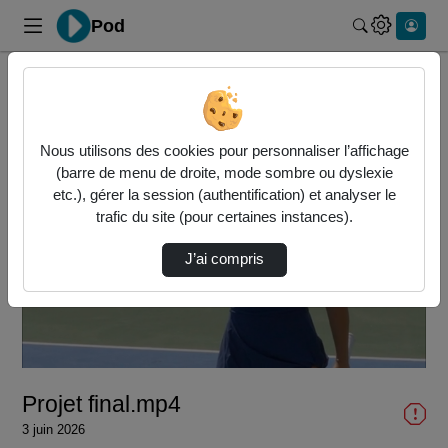
Pod
Rechercher 
Accueil
Vidéos
Projet final.mp4
Nous utilisons des cookies pour personnaliser l’affichage
(barre de menu de droite, mode sombre ou dyslexie
etc.), gérer la session (authentification) et analyser le
trafic du site (pour certaines instances).
J’ai compris
Lire
la
vidéo
Projet final.mp4
3 juin 2026