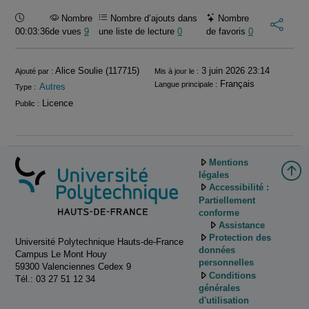
Durée :
Nombre
Nombre d’ajouts dans
Nombre
00:03:36
de vues
9
une liste de lecture
0
de favoris
0
Informations
Alice Soulie (117715)
3 juin 2026 23:14
Ajouté par :
Mis à jour le :
Français
Langue principale :
Autres
Type :
Licence
Public :
Mentions
légales
Accessibilité :
Partiellement
conforme
Assistance
Protection des
Université Polytechnique Hauts-de-France
données
Campus Le Mont Houy
personnelles
59300 Valenciennes Cedex 9
Conditions
Tél.: 03 27 51 12 34
générales
d'utilisation