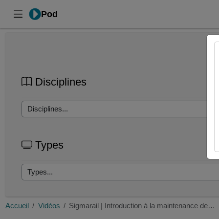
Pod
Disciplines
Types
Accueil
Vidéos
Sigmarail | Introduction à la maintenance de…