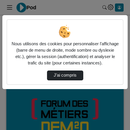
Pod
Rechercher 
Accueil
DEM²0
Mon parcours de formation à l'UPHF
DEM²0
Nous utilisons des cookies pour personnaliser l’affichage
Statistiques de vues
Vidéo
Audio
(barre de menu de droite, mode sombre ou dyslexie
etc.), gérer la session (authentification) et analyser le
Mon parcours de formation à l'UPHF
trafic du site (pour certaines instances).
3 vidéos trouvées dans ce thème
J’ai compris
00:11:30