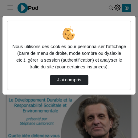
Pod
Rechercher 
Accueil
Vidéos
1 vidéo trouvée
Nous utilisons des cookies pour personnaliser l’affichage
(barre de menu de droite, mode sombre ou dyslexie
Audio
Vidéo
Statistiques de vues
etc.), gérer la session (authentification) et analyser le
trafic du site (pour certaines instances).
Direction de tri
↘
Tri
J’ai compris
00:07:28