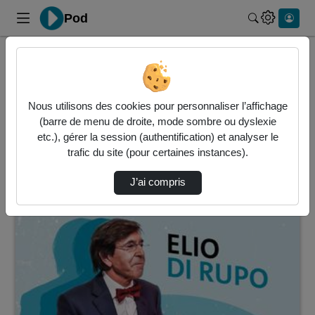
Pod
Rechercher 
Accueil
Vidéos
1 vidéo trouvée
Nous utilisons des cookies pour personnaliser l’affichage
(barre de menu de droite, mode sombre ou dyslexie
Audio
Vidéo
Statistiques de vues
etc.), gérer la session (authentification) et analyser le
trafic du site (pour certaines instances).
Direction de tri
↘
Tri
J’ai compris
01:58:56