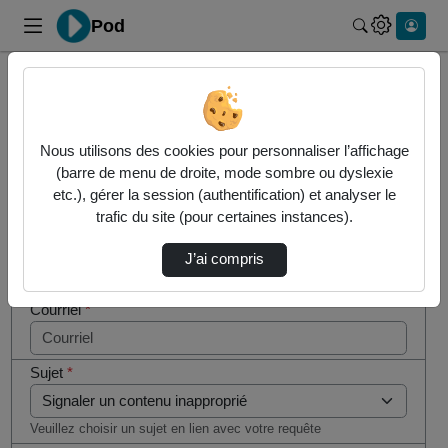
Pod
Rechercher 
Cocher
Accueil
Contactez nous
cette case
si vous
Contactez nous
Nous utilisons des cookies pour personnaliser l’affichage
êtes un
(barre de menu de droite, mode sombre ou dyslexie
humain en
etc.), gérer la session (authentification) et analyser le
Votre message
métal
trafic du site (pour certaines instances).
(obligatoire)
Nom
*
J’ai compris
Courriel
*
Sujet
*
Veuillez choisir un sujet en lien avec votre requête