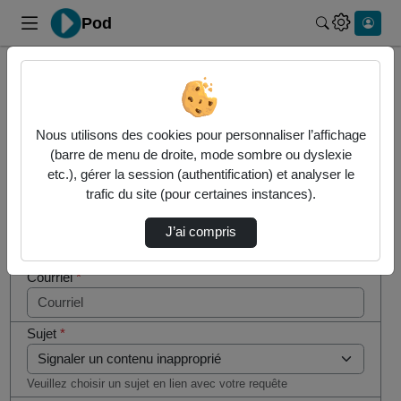
Pod
Rechercher 
Cocher
Accueil
Contactez nous
cette case
si vous
Contactez nous
Nous utilisons des cookies pour personnaliser l’affichage
êtes un
(barre de menu de droite, mode sombre ou dyslexie
humain en
etc.), gérer la session (authentification) et analyser le
Votre message
métal
trafic du site (pour certaines instances).
(obligatoire)
Nom
*
J’ai compris
Courriel
*
Sujet
*
Veuillez choisir un sujet en lien avec votre requête