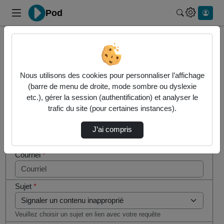
Pod
Rechercher 
Cocher
Accueil
Contactez nous
cette case
si vous
Contactez nous
Nous utilisons des cookies pour personnaliser l’affichage
êtes un
(barre de menu de droite, mode sombre ou dyslexie
humain en
etc.), gérer la session (authentification) et analyser le
Votre message
métal
trafic du site (pour certaines instances).
(obligatoire)
Nom
*
J’ai compris
Courriel
*
Sujet
*
Veuillez choisir un sujet en lien avec votre requête